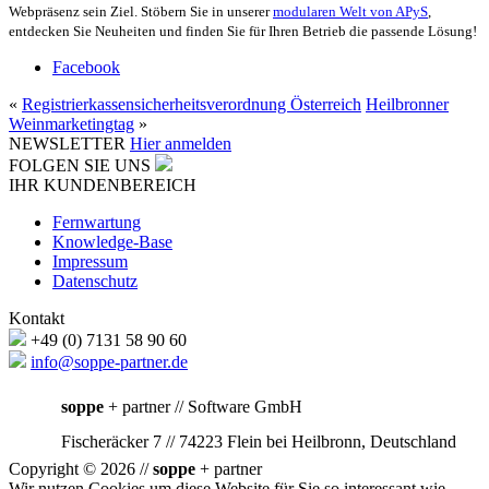
Webpräsenz sein Ziel. Stöbern Sie in unserer
modularen Welt von APyS
,
entdecken Sie Neuheiten und finden Sie für Ihren Betrieb die passende Lösung!
Facebook
«
Registrierkassensicherheitsverordnung Österreich
Heilbronner
Weinmarketingtag
»
NEWSLETTER
Hier anmelden
FOLGEN SIE UNS
IHR KUNDENBEREICH
Fernwartung
Knowledge-Base
Impressum
Datenschutz
Kontakt
+49 (0) 7131 58 90 60
info@soppe-partner.de
soppe
+ partner // Software GmbH
Fischeräcker 7 // 74223 Flein bei Heilbronn, Deutschland
Copyright © 2026 //
soppe
+ partner
Wir nutzen Cookies um diese Website für Sie so interessant wie