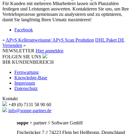
Für Kunden mit mehreren Mitarbeitern lassen sich Planzahlen
festlegen und Leistungen auswerten. Kontaktieren Sie uns, um Ihre
Vertriebsprozesse gemeinsam zu analysieren und zu optimieren,
damit Sie langfristig Ihren Umsatz maximieren!
Facebook
«
APyS Kelleranweisung/ APyS Scan Prodution
DHL Paket DE
Versenden
»
NEWSLETTER
Hier anmelden
FOLGEN SIE UNS
IHR KUNDENBEREICH
Fernwartung
Knowledge-Base
Impressum
Datenschutz
Kontakt
+49 (0) 7131 58 90 60
info@soppe-partner.de
soppe
+ partner // Software GmbH
Fischeräcker 7 // 74223 Flein bei Heilbronn, Deutschland